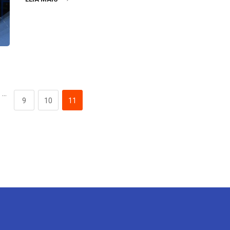
…
9
10
11