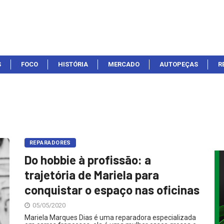
S
FOCO
HISTÓRIA
MERCADO
AUTOPEÇAS
R
REPARADORES
Do hobbie à profissão: a
trajetória de Mariela para
conquistar o espaço nas oficinas
05/05/2020
Mariela Marques Dias é uma reparadora especializada