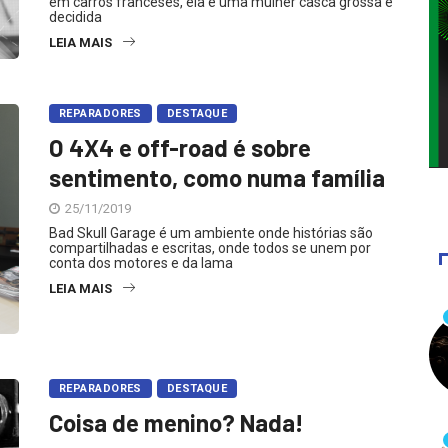
em carros franceses, ela é uma mulher casca grossa e
decidida
LEIA MAIS
REPARADORES
DESTAQUE
O 4X4 e off-road é sobre
sentimento, como numa família
25/11/2019
Bad Skull Garage é um ambiente onde histórias são
compartilhadas e escritas, onde todos se unem por
conta dos motores e da lama
LEIA MAIS
REPARADORES
DESTAQUE
Coisa de menino? Nada!