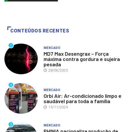
CONTEÚDOS RECENTES
1
MERCADO
MD7 Max Desengrax – Força
máxima contra gordura e sujeira
pesada
28/06/2025
2
MERCADO
Orbi Air: Ar-condicionado limpo e
saudável para toda a família
15/11/2024
3
MERCADO
PHINIA nacionaliza produção de