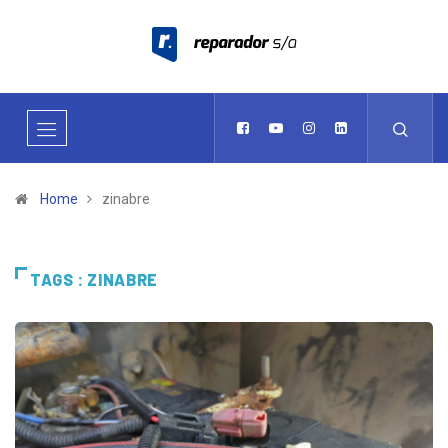
Home
zinabre
TAGS : ZINABRE