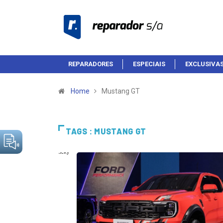
REPARADORES
ESPECIAIS
EXCLUSIVA
Home
Mustang GT
TAGS : MUSTANG GT
Sticky