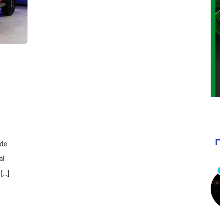
 de
al
 […]