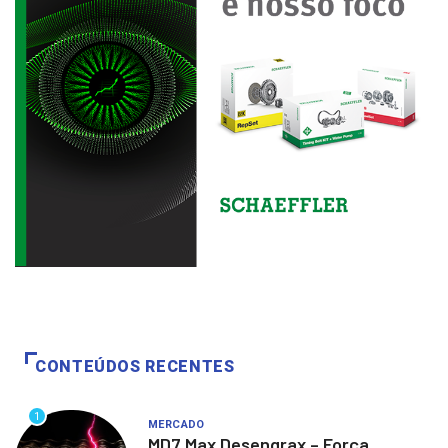
CONTEÚDOS RECENTES
1
MERCADO
MD7 Max Desengrax – Força