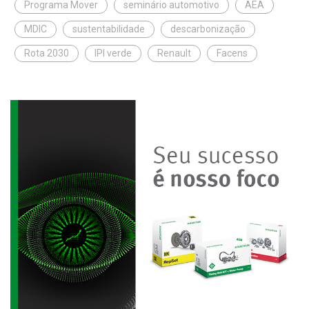
Programa Mover
seminário automotivo
AEA
MDIC
sustentabilidade
descarbonização
Rota 2030
IPI verde
Renault
Facens