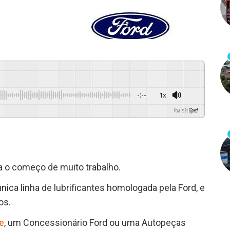
-:--
1x
Powered By
GSpeech
.
o começo de muito trabalho.
nica linha de lubrificantes homologada pela Ford, e
os.
e
, um Concessionário Ford ou uma Autopeças