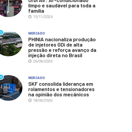
Orbi Air: Ar-condicionado
limpo e saudável para toda a
família
15/11/2024
3
MERCADO
PHINIA nacionaliza produção
de injetores GDi de alta
pressão e reforça avanço da
injeção direta no Brasil
26/06/2026
4
MERCADO
SKF consolida liderança em
rolamentos e tensionadores
na opinião dos mecânicos
18/06/2026