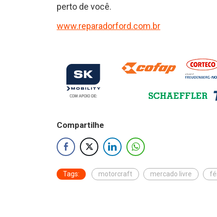
perto de você.
www.reparadorford.com.br
Compartilhe
Tags:
motorcraft
mercado livre
fé