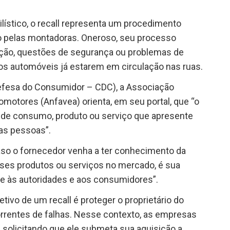
ístico, o recall representa um procedimento
zado pelas montadoras. Oneroso, seu processo
cação, questões de segurança ou problemas de
s automóveis já estarem em circulação nas ruas.
efesa do Consumidor – CDC), a Associação
omotores (Anfavea) orienta, em seu portal, que “o
 de consumo, produto ou serviço que apresente
das pessoas”.
caso o fornecedor venha a ter conhecimento da
sses produtos ou serviços no mercado, é sua
e às autoridades e aos consumidores”.
jetivo de um recall é proteger o proprietário do
orrentes de falhas. Nesse contexto, as empresas
 solicitando que ele submeta sua aquisição a