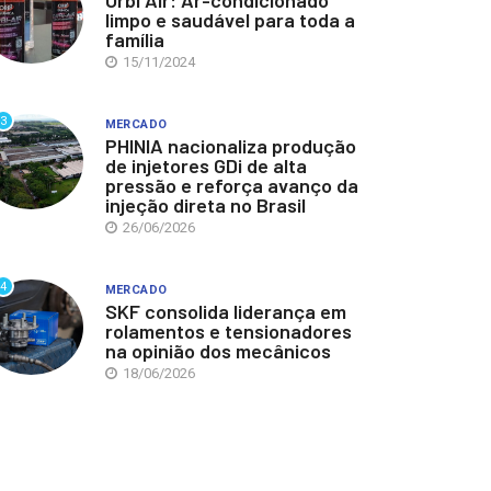
Orbi Air: Ar-condicionado
limpo e saudável para toda a
família
15/11/2024
3
MERCADO
PHINIA nacionaliza produção
de injetores GDi de alta
pressão e reforça avanço da
injeção direta no Brasil
26/06/2026
4
MERCADO
SKF consolida liderança em
rolamentos e tensionadores
na opinião dos mecânicos
18/06/2026