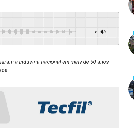
-:--
1x
Powered By
GSpeech
lharam a indústria nacional em mais de 50 anos;
sos