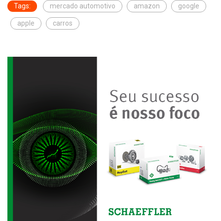
Tags:
mercado automotivo
amazon
google
apple
carros