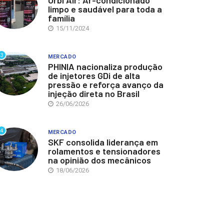
Orbi Air: Ar-condicionado
limpo e saudável para toda a
família
15/11/2024
3
MERCADO
PHINIA nacionaliza produção
de injetores GDi de alta
pressão e reforça avanço da
injeção direta no Brasil
26/06/2026
4
MERCADO
SKF consolida liderança em
rolamentos e tensionadores
na opinião dos mecânicos
18/06/2026