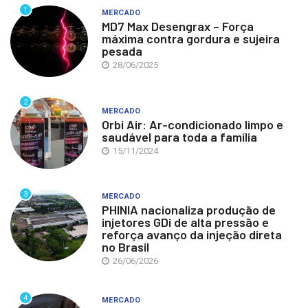
1
MERCADO
MD7 Max Desengrax – Força
máxima contra gordura e sujeira
pesada
28/06/2025
2
MERCADO
Orbi Air: Ar-condicionado limpo e
saudável para toda a família
15/11/2024
3
MERCADO
PHINIA nacionaliza produção de
injetores GDi de alta pressão e
reforça avanço da injeção direta
no Brasil
26/06/2026
4
MERCADO