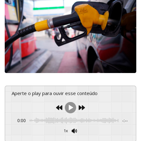
Aperte o play para ouvir esse conteúdo
0:00
-:--
1x
Powered By
GSpeech