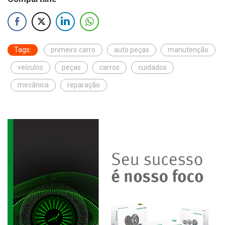
Tags:
primeiro carro
auto peças
manutenção
veículos
peças
carros
cuidados
mecânica
reparação