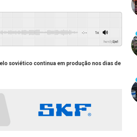
-:--
1x
Powered By
GSpeech
elo soviético continua em produção nos dias de