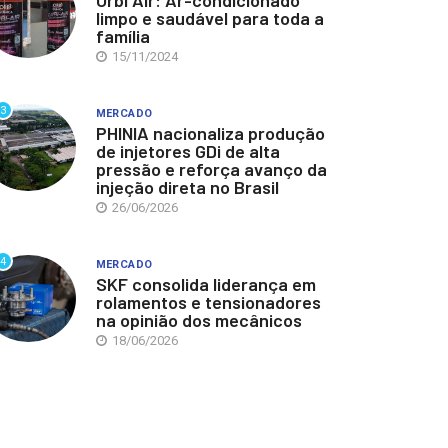
Orbi Air: Ar-condicionado
limpo e saudável para toda a
família
15/11/2024
3
MERCADO
PHINIA nacionaliza produção
de injetores GDi de alta
pressão e reforça avanço da
injeção direta no Brasil
26/06/2026
4
MERCADO
SKF consolida liderança em
rolamentos e tensionadores
na opinião dos mecânicos
18/06/2026