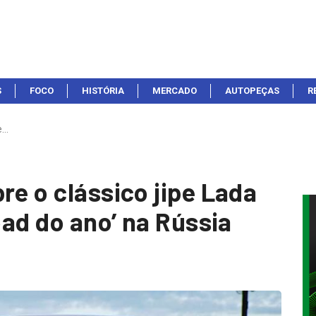
S
FOCO
HISTÓRIA
MERCADO
AUTOPEÇAS
R
e…
re o clássico jipe Lada
oad do ano’ na Rússia