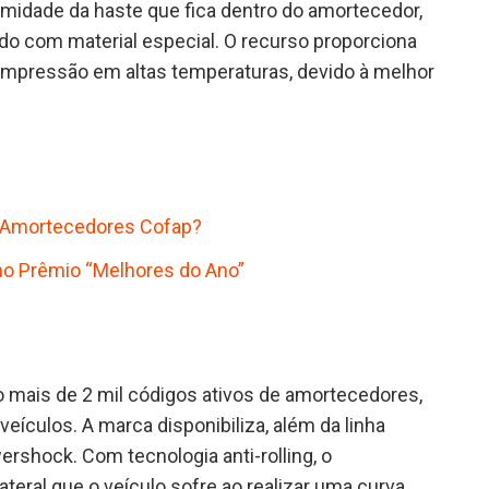
emidade da haste que fica dentro do amortecedor,
do com material especial. O recurso proporciona
compressão em altas temperaturas, devido à melhor
e Amortecedores Cofap?
o Prêmio “Melhores do Ano”
 mais de 2 mil códigos ativos de amortecedores,
eículos. A marca disponibiliza, além da linha
shock. Com tecnologia anti-rolling, o
teral que o veículo sofre ao realizar uma curva,