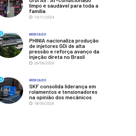
Orbi Air: Ar-condicionado
limpo e saudável para toda a
família
15/11/2024
3
MERCADO
PHINIA nacionaliza produção
de injetores GDi de alta
pressão e reforça avanço da
injeção direta no Brasil
26/06/2026
4
MERCADO
SKF consolida liderança em
rolamentos e tensionadores
na opinião dos mecânicos
18/06/2026