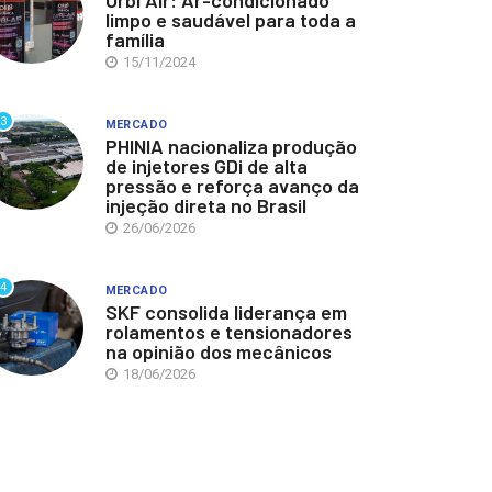
Orbi Air: Ar-condicionado
limpo e saudável para toda a
família
15/11/2024
3
MERCADO
PHINIA nacionaliza produção
de injetores GDi de alta
pressão e reforça avanço da
injeção direta no Brasil
26/06/2026
4
MERCADO
SKF consolida liderança em
rolamentos e tensionadores
na opinião dos mecânicos
18/06/2026