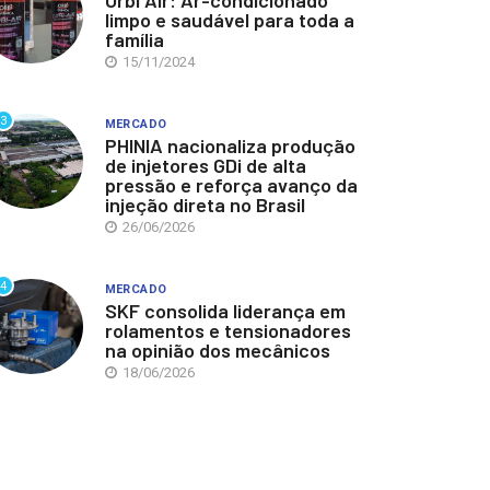
Orbi Air: Ar-condicionado
limpo e saudável para toda a
família
15/11/2024
3
MERCADO
PHINIA nacionaliza produção
de injetores GDi de alta
pressão e reforça avanço da
injeção direta no Brasil
26/06/2026
4
MERCADO
SKF consolida liderança em
rolamentos e tensionadores
na opinião dos mecânicos
18/06/2026