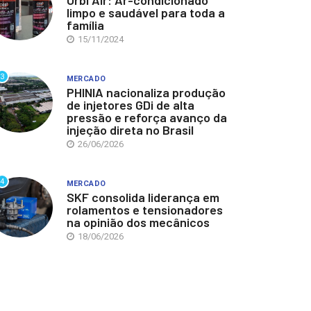
Orbi Air: Ar-condicionado
limpo e saudável para toda a
família
15/11/2024
3
MERCADO
PHINIA nacionaliza produção
de injetores GDi de alta
pressão e reforça avanço da
injeção direta no Brasil
26/06/2026
4
MERCADO
SKF consolida liderança em
rolamentos e tensionadores
na opinião dos mecânicos
18/06/2026