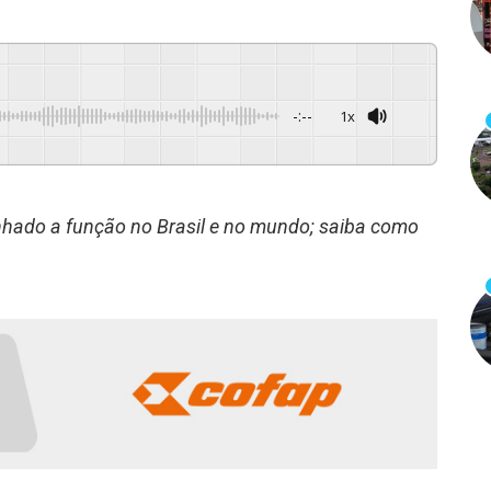
-:--
1x
Powered By
GSpeech
ado a função no Brasil e no mundo; saiba como