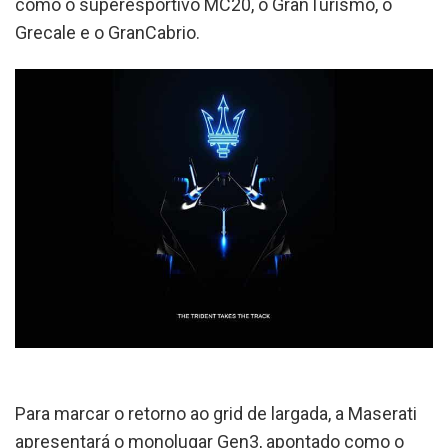
como o superesportivo MC20, o GranTurismo, o
Grecale e o GranCabrio.
Para marcar o retorno ao grid de largada, a Maserati
apresentará o monolugar Gen3, apontado como o