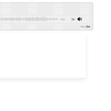
-:--
1x
Powered By
GSpeech